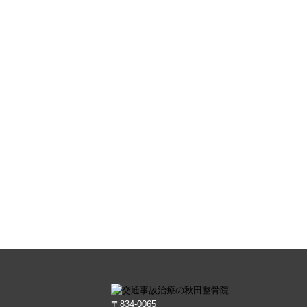
〒834-0065