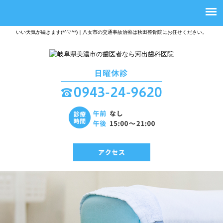
いい天気が続きます(*^▽^*)｜八女市の交通事故治療は秋田整骨院にお任せください。